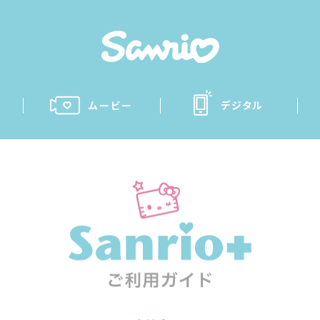
ムービー
デジタル
San