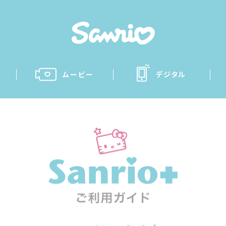
ムービー
デジタル
San