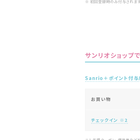
※ 初回登録時のみ付与されます
サンリオショップ
Sanrio＋ポイント付
お買い物
チェックイン ※2
※1 各種クーポン、優待券など