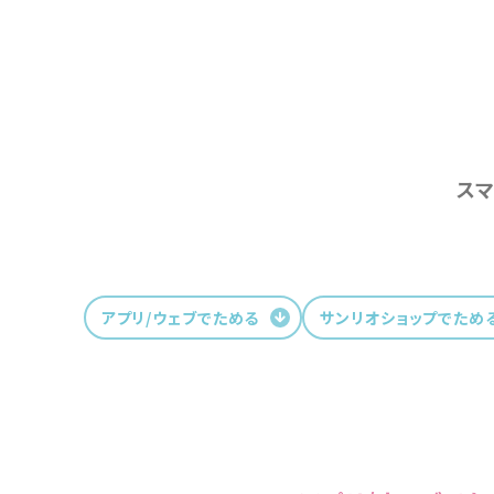
ス
アプリ/ウェブでためる
サンリオショップでため