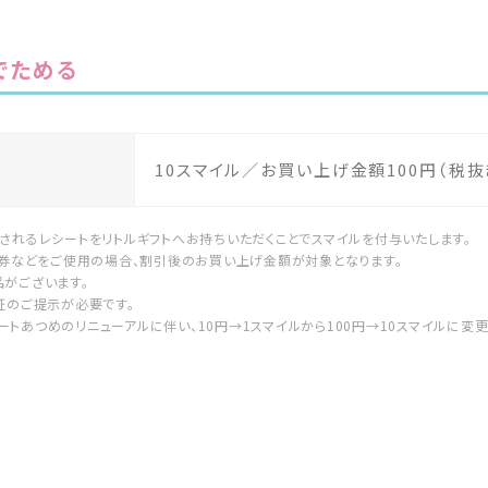
でためる
10スマイル／お買い上げ金額100円（税抜
されるレシートをリトルギフトへお持ちいただくことでスマイルを付与いたします。
待券などをご使用の場合、割引後のお買い上げ金額が対象となります。
がございます。
証のご提示が必要です。
、ハートあつめのリニューアルに伴い、10円→1スマイルから100円→10スマイルに変