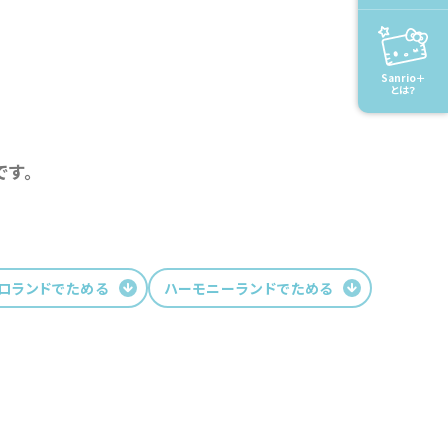
Sanrio＋
とは？
す。
ロランドでためる
ハーモニーランドでためる