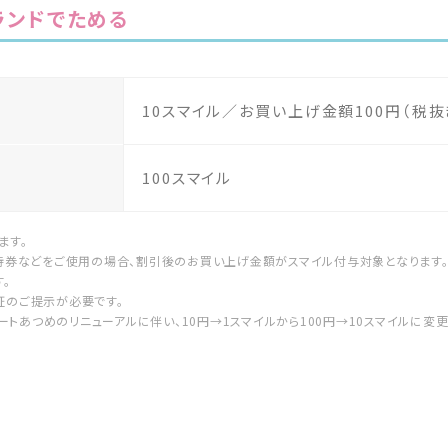
ランドでためる
10スマイル／お買い上げ金額100円（税抜
100スマイル
ます。
優待券などをご使用の場合、割引後のお買い上げ金額がスマイル付与対象となります
。
証のご提示が必要です。
、ハートあつめのリニューアルに伴い、10円→1スマイルから100円→10スマイルに変