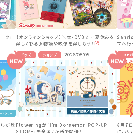
ーク」
【オンラインショップ】＼本・DVD☆／夏休みを
Sanr
楽しく彩る♪物語や映像を楽しもう！
プへ行
2026/08/05
グッズ
ショップ
Sanr
ールが登
Floweringが「I'm Doraemon POP-UP
8月7
STORE」を全国7か所で開催！
に、ハ