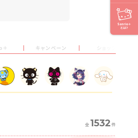
Sanrio＋
とは？
io＋
キャンペーン
ショップ
1532
全
件