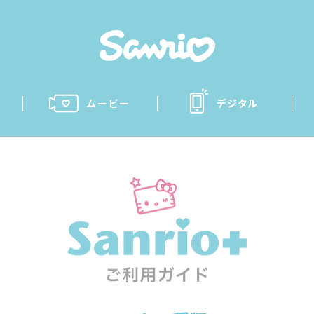
ムービー
デジタル
San