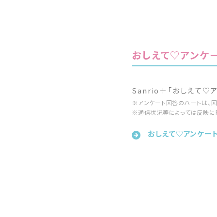
おしえて♡アンケ
Sanrio＋「おしえて
※アンケート回答のハートは、回
※通信状況等によっては反映に
おしえて♡アンケー