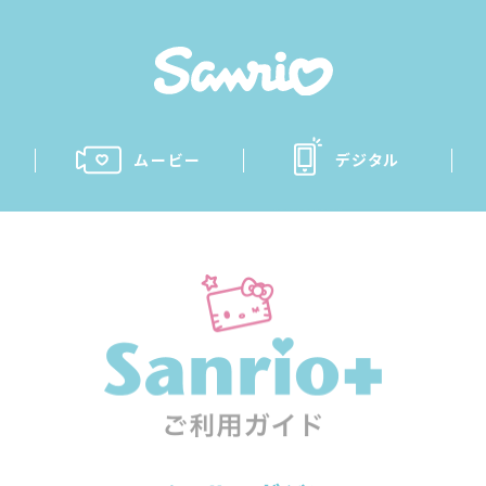
ムービー
デジタル
San