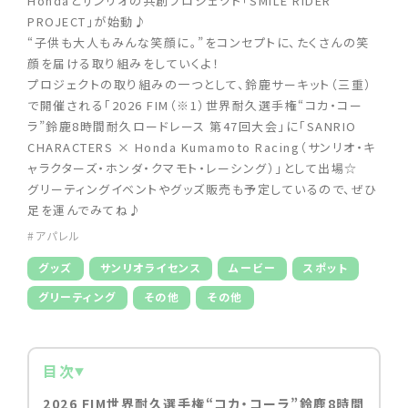
Hondaとサンリオの共創プロジェクト「SMILE RIDER
PROJECT」が始動♪
“子供も大人もみんな笑顔に。”をコンセプトに、たくさんの笑
顔を届ける取り組みをしていくよ！
プロジェクトの取り組みの一つとして、鈴鹿サーキット（三重）
で開催される「2026 FIM（※1）世界耐久選手権“コカ・コー
ラ”鈴鹿8時間耐久ロードレース 第47回大会」に「SANRIO
CHARACTERS × Honda Kumamoto Racing（サンリオ・キ
ャラクターズ・ホンダ・クマモト・レーシング）」として出場☆
グリーティングイベントやグッズ販売も予定しているので、ぜひ
足を運んでみてね♪
#アパレル
グッズ
サンリオライセンス
ムービー
スポット
グリーティング
その他
その他
目次
2026 FIM世界耐久選手権“コカ・コーラ”鈴鹿8時間