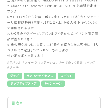
全国3か所の百貨店で「HELLO KITTY’S SWEETS MARKET
～Chocolate lovers～」のPOP-UP STOREを期間限定オー
プン♪
6月17日（水）から銀座三越（東京）、7月8日（水）からジェイア
ール京都伊勢丹（京都）、8月1日（土）から大分 トキハ（大分）
で開催されるよ☆
ぬいぐるみやスイーツ、アパレルアイテムなど、イベント限定商
品が盛りだくさん！
対象の売り場では、お買い上げ条件を満たしたお客様に「オリ
ジナルミニ定規」のプレゼントもあるよ♡
ぜひ足を運んでみてね♪
#アパレル
#スイーツ
#ステーショナリー
#ぬいぐるみ
#バッグ
#ポーチ
グッズ
サンリオライセンス
スポット
ポップアップストア
キャンペーン
目次