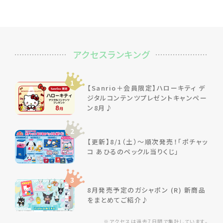
アクセスランキング
1
【Sanrio＋会員限定】ハローキティ デ
ジタルコンテンツプレゼントキャンペー
ン8月♪
2
【更新】8/1（土）～順次発売！「ポチャッ
コ あひるのペックル当りくじ」
3
8月発売予定のガシャポン (R) 新商品
をまとめてご紹介♪
※アクセスは過去7日間で集計しています。