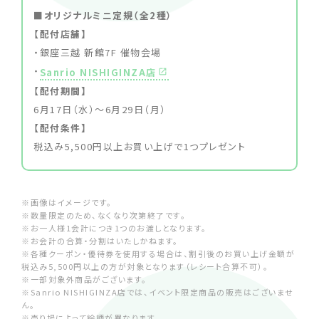
■オリジナルミニ定規（全2種）
【配付店舗】
・銀座三越 新館7F 催物会場
・
Sanrio NISHIGINZA店
【配付期間】
6月17日（水）～6月29日（月）
【配付条件】
税込み5,500円以上お買い上げで1つプレゼント
※画像はイメージです。
※数量限定のため、なくなり次第終了です。
※お一人様1会計につき1つのお渡しとなります。
※お会計の合算・分割はいたしかねます。
※各種クーポン・優待券を使用する場合は、割引後のお買い上げ金額が
税込み5,500円以上の方が対象となります（レシート合算不可）。
※一部対象外商品がございます。
※Sanrio NISHIGINZA店では、イベント限定商品の販売はございませ
ん。
※売り場によって絵柄が異なります。