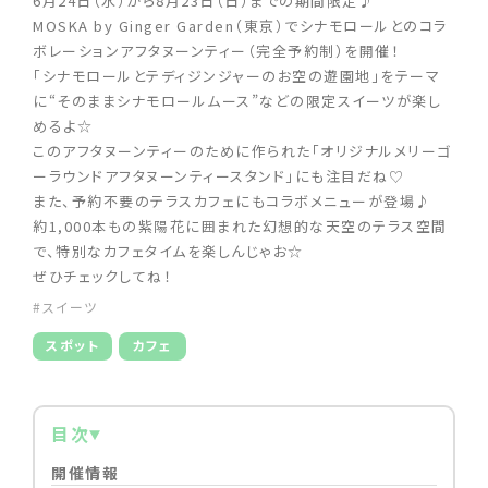
6月24日（水）から8月23日（日）までの期間限定♪
MOSKA by Ginger Garden（東京）でシナモロールとのコラ
ボレーションアフタヌーンティー（完全予約制）を開催！
「シナモロールとテディジンジャーのお空の遊園地」をテーマ
に“そのままシナモロールムース”などの限定スイーツが楽し
めるよ☆
このアフタヌーンティーのために作られた「オリジナルメリーゴ
ーラウンドアフタヌーンティースタンド」にも注目だね♡
また、予約不要のテラスカフェにもコラボメニューが登場♪
約1,000本もの紫陽花に囲まれた幻想的な天空のテラス空間
で、特別なカフェタイムを楽しんじゃお☆
ぜひチェックしてね！
#スイーツ
スポット
カフェ
目次
開催情報