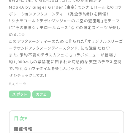
6月24日（水）から8月23日（日）までの期間限定♪
MOSKA by Ginger Garden（東京）でシナモロールとのコラ
ボレーションアフタヌーンティー（完全予約制）を開催！
「シナモロールとテディジンジャーのお空の遊園地」をテーマ
に“そのままシナモロールムース”などの限定スイーツが楽し
めるよ☆
このアフタヌーンティーのために作られた「オリジナルメリーゴ
ーラウンドアフタヌーンティースタンド」にも注目だね♡
また、予約不要のテラスカフェにもコラボメニューが登場♪
約1,000本もの紫陽花に囲まれた幻想的な天空のテラス空間
で、特別なカフェタイムを楽しんじゃお☆
ぜひチェックしてね！
#スイーツ
スポット
カフェ
目次
開催情報