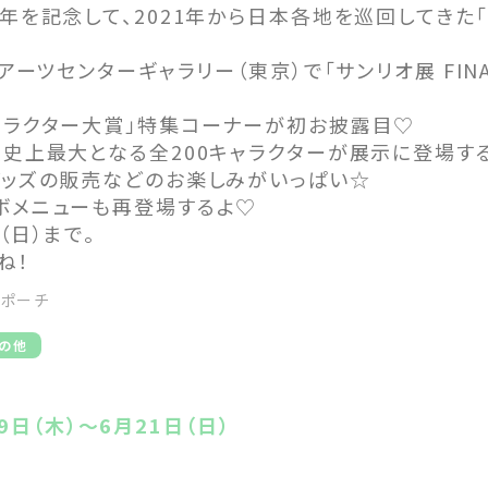
年を記念して、2021年から日本各地を巡回してきた
アーツセンターギャラリー（東京）で「サンリオ展 FINAL
ャラクター大賞」特集コーナーが初お披露目♡
展史上最大となる全200キャラクターが展示に登場す
グッズの販売などのお楽しみがいっぱい☆
ボメニューも再登場するよ♡
（日）まで。
ね！
#ポーチ
の他
9日（木）〜6月21日（日）