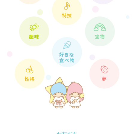
特技
趣味
宝物
好きな
食べ物
性格
夢