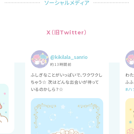
ソーシャルメディア
X（旧Twitter）
@kikilala_sanrio
約13時間前
ふしぎなことがいっぱいで、ワクワクし
わた
ちゃう☆ 次はどんな出会いが待って
いるのかしら？☆
#ハ