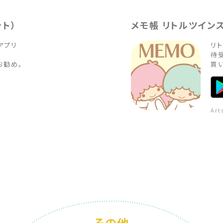
ト）
メモ帳 リトルツイン
リ

リト
待受
お勧め。
買
Art
その他