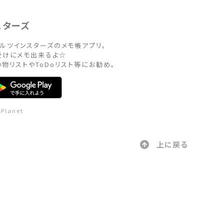
スターズ
ルツインスターズのメモ帳アプリ。

けにメモ出来るよ☆

い物リストやToDoリスト等にお勧め。
sPlanet
上に戻る