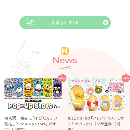
スポット TOP
News
ニュース
東京駅一番街に「はぴだんぶい
8/11（火・祝）「ハレノテラス」にサ
誰推し？ Pop-Up Store」がオー
ンリオカフェワゴンが登場！（埼
プン！（東京）
玉）