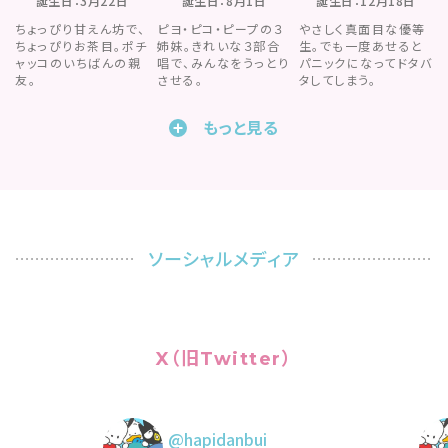
誕生日：3月22日
誕生日：8月1日
誕生日：12月18日
ちょっぴり甘えん坊で、
ピヨ・ピコ・ピープの３
やさしく真面目な優等
ちょっぴりお茶目。ポチ
姉妹。きれいな３部合
生。でも一度あせると
ャッコのいちばんの親
唱で、みんなをうっとり
パニックになってドタバ
友。
させる。
タしてしまう。
もっと見る
ソーシャルメディア
X（旧Twitter）
@hapidanbui