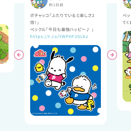
約1日前
ポチャッコ「ふたりでいると楽しさ2
ぺッ
倍！」
てく
https://t.co/YWPHF2GLbz