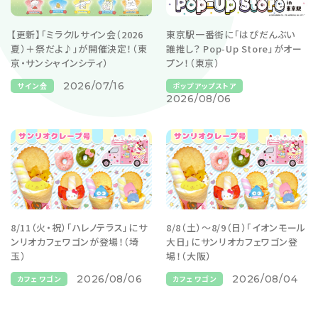
【更新】「ミラクルサイン会（2026
東京駅一番街に「はぴだんぶい
夏）＋祭だよ♪」が開催決定！（東
誰推し？ Pop-Up Store」がオー
京・サンシャインシティ）
プン！（東京）
2026/07/16
サイン会
ポップアップストア
2026/08/06
8/11（火・祝）「ハレノテラス」にサ
8/8（土）～8/9（日）「イオンモール
ンリオカフェワゴンが登場！（埼
大日」にサンリオカフェワゴン登
玉）
場！（大阪）
2026/08/06
2026/08/04
カフェワゴン
カフェワゴン