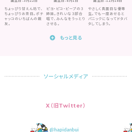
誕生日：3月22日
誕生日：8月1日
誕生日：12月18日
ちょっぴり甘えん坊で、
ピヨ・ピコ・ピープの３
やさしく真面目な優等
ちょっぴりお茶目。ポチ
姉妹。きれいな３部合
生。でも一度あせると
ャッコのいちばんの親
唱で、みんなをうっとり
パニックになってドタバ
友。
させる。
タしてしまう。
もっと見る
ソーシャルメディア
X（旧Twitter）
@hapidanbui