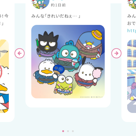
約1日前
う！今
みんな「きれいだねぇ… 」
みん
htt