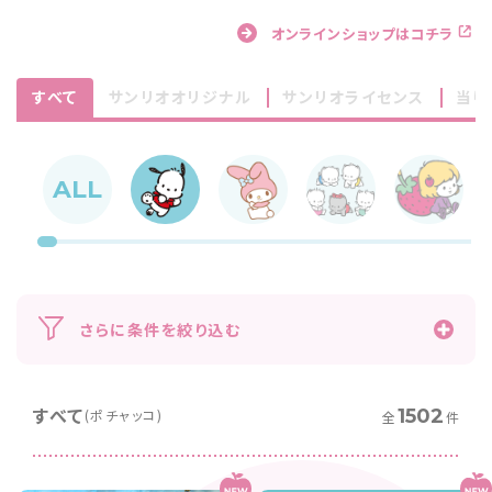
オンラインショップはコチラ
すべて
サンリオオリジナル
サンリオライセンス
当り
ALL
さらに条件を絞り込む
すべて
1502
(
ポチャッコ
)
全
件