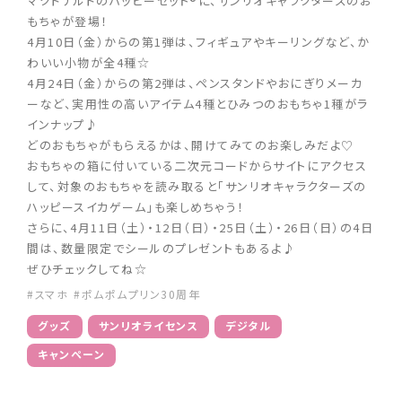
マクドナルドのハッピーセット®に、サンリオキャラクターズのお
もちゃが登場！
4月10日（金）からの第1弾は、フィギュアやキーリングなど、か
わいい小物が全4種☆
4月24日（金）からの第2弾は、ペンスタンドやおにぎりメーカ
ーなど、実用性の高いアイテム4種とひみつのおもちゃ1種がラ
インナップ♪
どのおもちゃがもらえるかは、開けてみてのお楽しみだよ♡
おもちゃの箱に付いている二次元コードからサイトにアクセス
して、対象のおもちゃを読み取ると「サンリオキャラクターズの
ハッピースイカゲーム」も楽しめちゃう！
さらに、4月11日（土）・12日（日）・25日（土）・26日（日）の4日
間は、数量限定でシールのプレゼントもあるよ♪
ぜひチェックしてね☆
#スマホ
#ポムポムプリン30周年
グッズ
サンリオライセンス
デジタル
キャンペーン