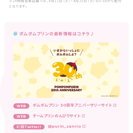
※24時間営業店舗では、4月11日（土）・4月25日（土）の5:00から配付
となります。
ポムポムプリンの最新情報はコチラ♪
ポムポムプリン 30周年アニバーサリーサイト
WEB
チームプリンのんびりサイト
WEB
@purin_sanrio
X（旧Twitter）