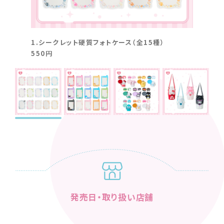
1.シークレット硬質フォトケース（全15種）
2.シ
550円
495円
発売日・取り扱い店舗