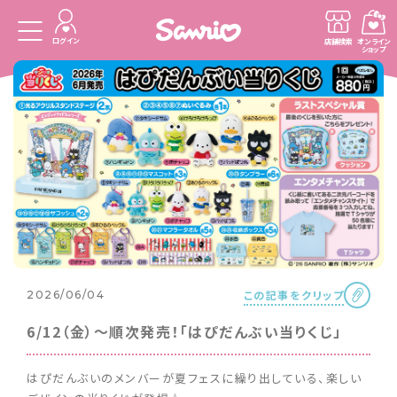
ログイン
店舗検索
オンライン
ショップ
この記事をクリップ
2026/06/04
6/12（金）～順次発売！「はぴだんぶい当りくじ」
はぴだんぶいのメンバーが夏フェスに繰り出している、楽しい