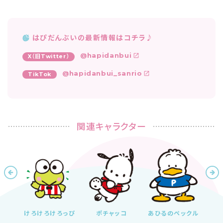
はぴだんぶいの最新情報はコチラ♪
@hapidanbui
X（旧Twitter）
@hapidanbui_sanrio
TikTok
関連キャラクター
ドン
けろけろけろっぴ
ポチャッコ
あひるのペックル
バ