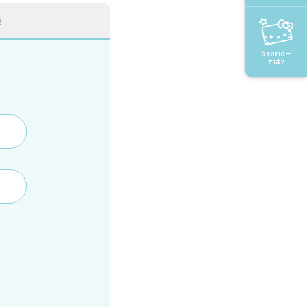
録
Sanrio＋
とは？