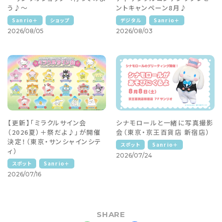
う♪～
ントキャンペーン8月♪
Sanrio＋
ショップ
デジタル
Sanrio＋
2026/08/05
2026/08/03
【更新】「ミラクルサイン会
シナモロールと一緒に写真撮影
（2026夏）＋祭だよ♪」が開催
会（東京・京王百貨店 新宿店）
決定！（東京・サンシャインシテ
スポット
Sanrio＋
ィ）
2026/07/24
スポット
Sanrio＋
2026/07/16
SHARE