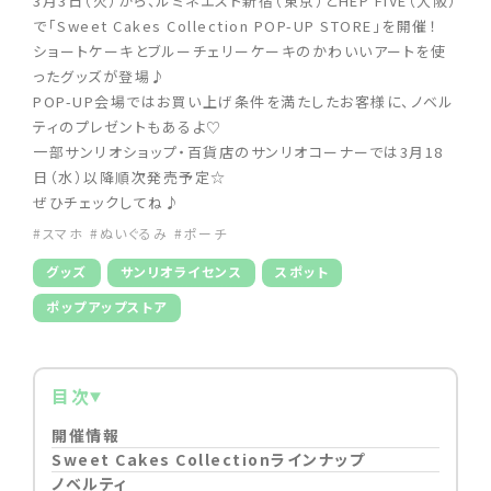
3月3日（火）から、ルミネエスト新宿（東京）とHEP FIVE（大阪）
で「Sweet Cakes Collection POP-UP STORE」を開催！
ショートケーキとブルーチェリーケーキのかわいいアートを使
ったグッズが登場♪
POP-UP会場ではお買い上げ条件を満たしたお客様に、ノベル
ティのプレゼントもあるよ♡
一部サンリオショップ・百貨店のサンリオコーナーでは3月18
日（水）以降順次発売予定☆
ぜひチェックしてね♪
#スマホ
#ぬいぐるみ
#ポーチ
グッズ
サンリオライセンス
スポット
ポップアップストア
目次
開催情報
Sweet Cakes Collectionラインナップ
ノベルティ