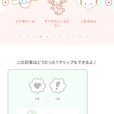
エル
シナモロール
マイスウィートピ
こぎみゅん
アノ
この記事はどうだった？クリップもできるよ♪
9
0