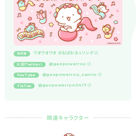
ワオワオワオ がおぱわるぅソング
WEB
@gaopowerroo
X（旧Twitter）
@gaopowerroo_sanrio
YouTube
@gaopowerroo0417
TikTok
関連キャラクター