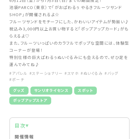
6月12日（金）から7月5日（日）までの期間限定！
池袋PARCO（東京）で「がおぱわるぅ やるきフルーツサンド
SHOP」が開催されるよ☆
フルーツサンドをモチーフにした、かわいいアイテムが勢揃い♪
税込み3,000円以上お買い物すると「ポップアップカード」がも
らえるよ♡
また、フルーツいっぱいのカラフルでポップな空間には、体験型
コーナーが登場！
特別仕様の巨大ぱわるぅぬいぐるみにも会えるので、ぜひ足を
運んでみてね♪
#アパレル
#ステーショナリー
#スマホ
#ぬいぐるみ
#バッグ
#ポーチ
グッズ
サンリオライセンス
スポット
ポップアップストア
目次
開催情報