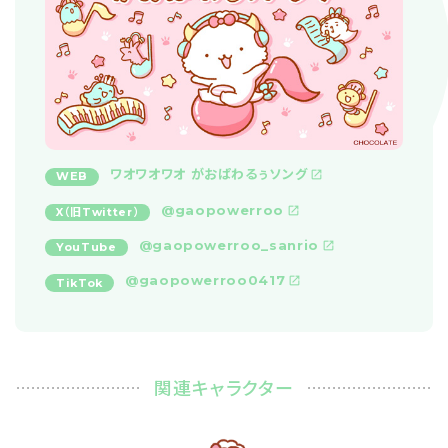
ワオワオワオ がおぱわるぅソング
WEB
@gaopowerroo
X（旧Twitter）
@gaopowerroo_sanrio
YouTube
@gaopowerroo0417
TikTok
関連キャラクター