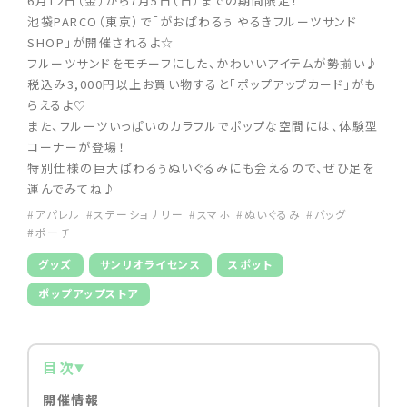
6月12日（金）から7月5日（日）までの期間限定！
池袋PARCO（東京）で「がおぱわるぅ やるきフルーツサンド
SHOP」が開催されるよ☆
フルーツサンドをモチーフにした、かわいいアイテムが勢揃い♪
税込み3,000円以上お買い物すると「ポップアップカード」がも
らえるよ♡
また、フルーツいっぱいのカラフルでポップな空間には、体験型
コーナーが登場！
特別仕様の巨大ぱわるぅぬいぐるみにも会えるので、ぜひ足を
運んでみてね♪
#アパレル
#ステーショナリー
#スマホ
#ぬいぐるみ
#バッグ
#ポーチ
グッズ
サンリオライセンス
スポット
ポップアップストア
目次
開催情報