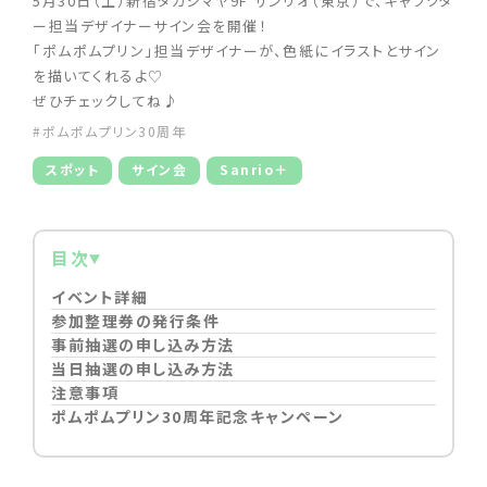
5月30日（土）新宿タカシマヤ9F サンリオ（東京）で、キャラクタ
ー担当デザイナーサイン会を開催！
「ポムポムプリン」担当デザイナーが、色紙にイラストとサイン
を描いてくれるよ♡
ぜひチェックしてね♪
#ポムポムプリン30周年
スポット
サイン会
Sanrio＋
目次
イベント詳細
参加整理券の発行条件
事前抽選の申し込み方法
当日抽選の申し込み方法
注意事項
ポムポムプリン30周年記念キャンペーン