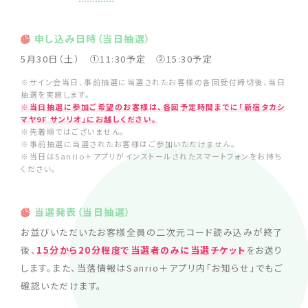
申し込み日時（当日抽選）
5月30日（土） ①11:30予定 ②15:30予定
※サイン会当日、事前抽選に当選されたお客様の各回受付締切後、当日
抽選を実施します。
※当日抽選に参加ご希望のお客様は、各回予定時間までに「新宿タカシ
マヤ9F サンリオ」にお越しください。
※先着順ではございません。
※事前抽選に当選されたお客様はご参加いただけません。
※当日はSanrio＋アプリがインストールされたスマートフォンをお持ち
ください。
当選発表（当日抽選）
お並びいただいたお客様全員の二次元コード読み込みが終了
後、
15分から20分程度で当選者のみに当選チケット
をお送り
します。また、当落情報はSanrio＋アプリ内「お知らせ」でもご
確認いただけます。