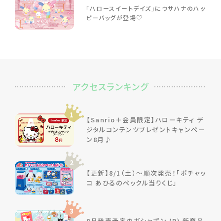
「ハロースイートデイズ」にウサハナのハッ
ピーバッグが登場♡
アクセスランキング
1
【Sanrio＋会員限定】ハローキティ デ
ジタルコンテンツプレゼントキャンペー
ン8月♪
2
【更新】8/1（土）～順次発売！「ポチャッ
コ あひるのペックル当りくじ」
3
8月発売予定のガシャポン (R) 新商品