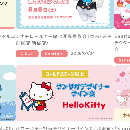
ジタルコ
シナモロールと一緒に写真撮影会（東京・京王
Sanr
百貨店 新宿店）
ラクタ
☆
2026/07/24
スポット
Sanrio＋
Sanr
だんぶい
ハローキティ担当デザイナーサイン会（北海道・
「San