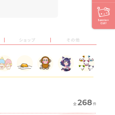
Sanrio＋
とは？
ショップ
その他
268
全
件