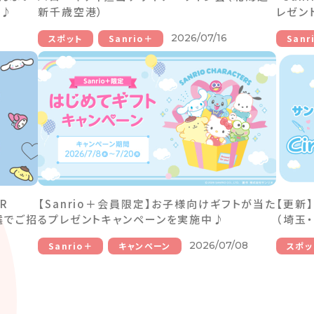
催♪
新千歳空港）
レゼン
2026/07/16
スポット
Sanrio＋
Sanr
R
【Sanrio＋会員限定】お子様向けギフトが当た
【更新
選でご招
るプレゼントキャンペーンを実施中♪
（埼玉
2026/07/08
Sanrio＋
キャンペーン
スポッ