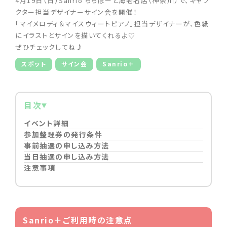
4月19日（日）Sanrio ららぽーと海老名店（神奈川）で、キャラ
クター担当デザイナーサイン会を開催！
「マイメロディ＆マイスウィートピアノ」担当デザイナーが、色紙
にイラストとサインを描いてくれるよ♡
ぜひチェックしてね♪
スポット
サイン会
Sanrio＋
目次
イベント詳細
参加整理券の発行条件
事前抽選の申し込み方法
当日抽選の申し込み方法
注意事項
Sanrio＋ご利用時の注意点