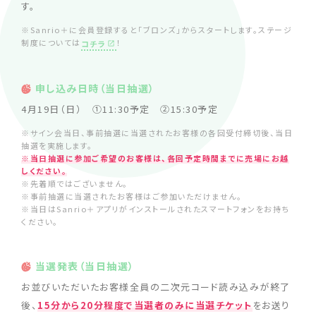
す。
※Sanrio＋に会員登録すると「ブロンズ」からスタートします。ステージ
制度については
！
コチラ
申し込み日時（当日抽選）
4月19日（日） ①11:30予定 ②15:30予定
※サイン会当日、事前抽選に当選されたお客様の各回受付締切後、当日
抽選を実施します。
※当日抽選に参加ご希望のお客様は、各回予定時間までに売場にお越
しください。
※先着順ではございません。
※事前抽選に当選されたお客様はご参加いただけません。
※当日はSanrio＋アプリがインストールされたスマートフォンをお持ち
ください。
当選発表（当日抽選）
お並びいただいたお客様全員の二次元コード読み込みが終了
後、
15分から20分程度で当選者のみに当選チケット
をお送り