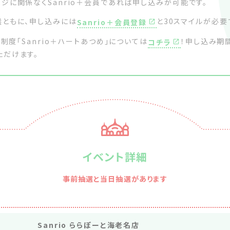
ジに関係なくSanrio＋会員であれば申し込みが可能です。
選ともに、申し込みには
と30スマイルが必要
Sanrio＋会員登録
ジ制度「Sanrio＋ハートあつめ」については
！申し込み期
コチラ
ただけます。
イベント詳細
事前抽選と当日抽選があります
Sanrio ららぽーと海老名店