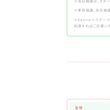
※当日抽選は、ステー
※事前抽選、当日抽
※Sanrio＋ステー
到達すればご応募い
会場