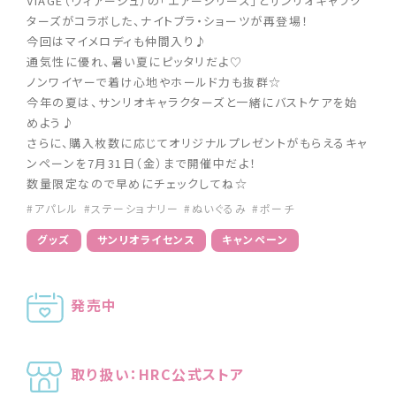
VIAGE（ヴィアージュ）の「エアーシリーズ」とサンリオキャラク
ターズがコラボした、ナイトブラ・ショーツが再登場！
今回はマイメロディも仲間入り♪
通気性に優れ、暑い夏にピッタリだよ♡
ノンワイヤーで着け心地やホールド力も抜群☆
今年の夏は、サンリオキャラクターズと一緒にバストケアを始
めよう♪
さらに、購入枚数に応じてオリジナルプレゼントがもらえるキャ
ンペーンを7月31日（金）まで開催中だよ！
数量限定なので早めにチェックしてね☆
#アパレル
#ステーショナリー
#ぬいぐるみ
#ポーチ
グッズ
サンリオライセンス
キャンペーン
発売中
取り扱い：HRC公式ストア