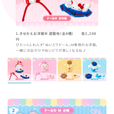
1.きせかえお洋服M 遊園地（全6種） 各2,200
1.き
円
円
ぴたっとふれんず「ぬいどりドール」M専用のお洋服。
ぴたっ
一緒にお出かけやぬいどりが楽しくなるね♪
一緒に