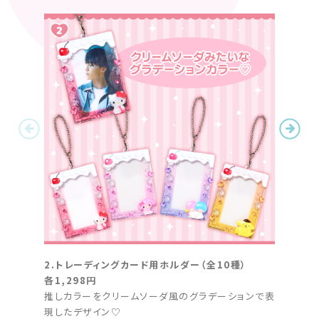
2.トレーディングカード用ホルダー（全10種）
2.ト
各1,298円
各1,2
推しカラーをクリームソーダ風のグラデーションで表
推しカ
現したデザイン♡
現した