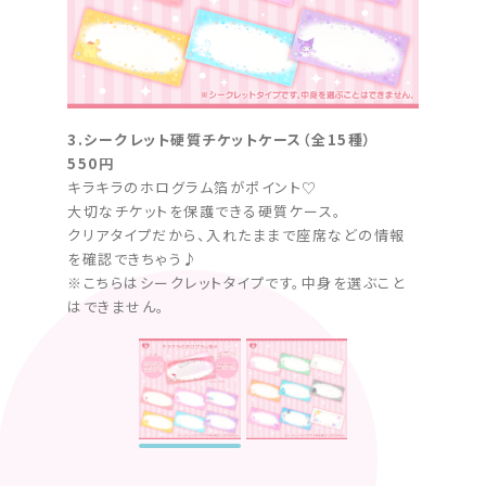
3.シークレット硬質チケットケース（全15種）
3.シ
550円
550円
キラキラのホログラム箔がポイント♡
キラキ
大切なチケットを保護できる硬質ケース。
大切な
クリアタイプだから、入れたままで座席などの情報
クリア
を確認できちゃう♪
を確認
※こちらはシークレットタイプです。中身を選ぶこと
※こち
はできません。
はでき