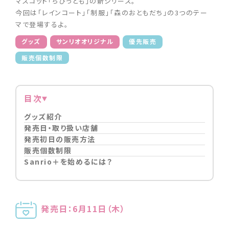
マスコット「ちびっとも」の新シリーズ。
今回は「レインコート」「制服」「森のおともだち」の3つのテー
マで登場するよ。
グッズ
サンリオオリジナル
優先販売
販売個数制限
目次
グッズ紹介
発売日・取り扱い店舗
発売初日の販売方法
販売個数制限
Sanrio＋を始めるには？
発売日：6月11日（木）