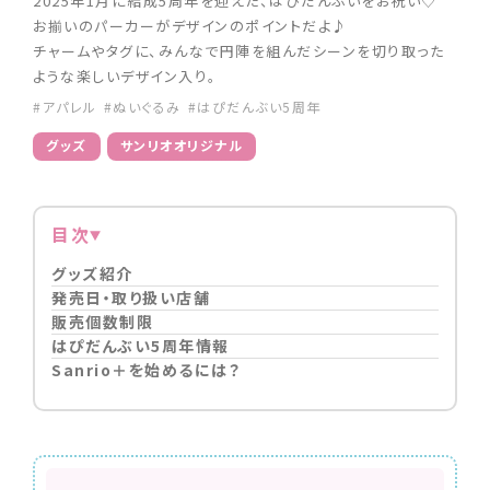
2025年1月に結成5周年を迎えた、はぴだんぶいをお祝い♡
お揃いのパーカーがデザインのポイントだよ♪
チャームやタグに、みんなで円陣を組んだシーンを切り取った
ような楽しいデザイン入り。
#アパレル
#ぬいぐるみ
#はぴだんぶい5周年
グッズ
サンリオオリジナル
目次
グッズ紹介
発売日・取り扱い店舗
販売個数制限
はぴだんぶい5周年情報
Sanrio＋を始めるには？