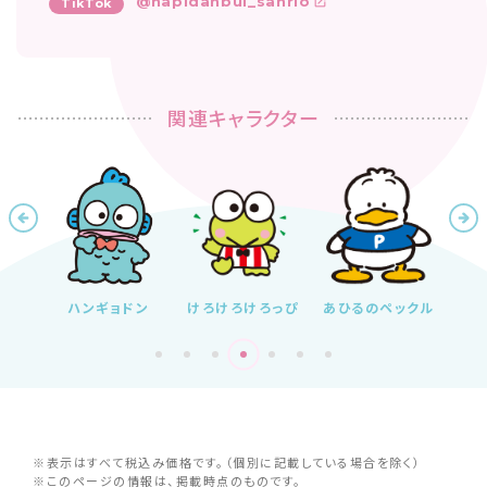
@hapidanbui_sanrio
TikTok
関連キャラクター
ドン
けろけろけろっぴ
あひるのペックル
バッドばつ丸
は
※表示はすべて税込み価格です。（個別に記載している場合を除く）
※このページの情報は、掲載時点のものです。