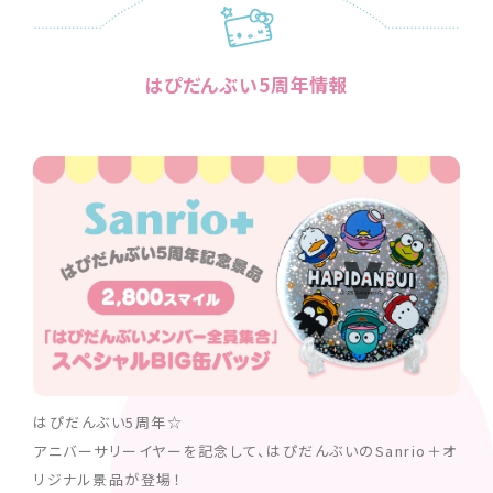
はぴだんぶい5周年情報
はぴだんぶい5周年☆
アニバーサリーイヤーを記念して、はぴだんぶいのSanrio＋オ
リジナル景品が登場！