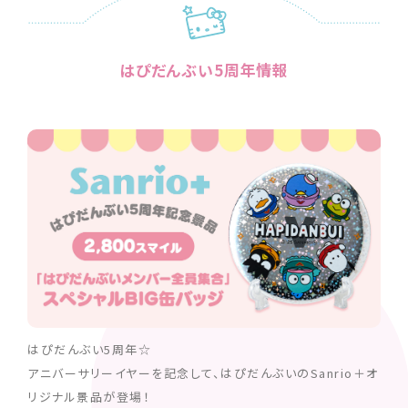
はぴだんぶい5周年情報
はぴだんぶい5周年☆
アニバーサリーイヤーを記念して、はぴだんぶいのSanrio＋オ
リジナル景品が登場！