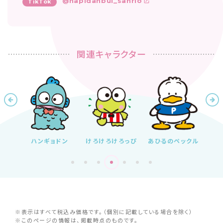
@hapidanbui_sanrio
TikTok
関連キャラクター
ドン
けろけろけろっぴ
あひるのペックル
バッドばつ丸
は
※表示はすべて税込み価格です。（個別に記載している場合を除く）
※このページの情報は、掲載時点のものです。