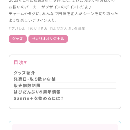
2025年1月に結成5周年を迎えた、はぴだんぶいをお祝い♡
お揃いのパーカーがデザインのポイントだよ♪
チャームやタグに、みんなで円陣を組んだシーンを切り取った
ような楽しいデザイン入り。
#アパレル
#ぬいぐるみ
#はぴだんぶい5周年
グッズ
サンリオオリジナル
目次
グッズ紹介
発売日・取り扱い店舗
販売個数制限
はぴだんぶい5周年情報
Sanrio＋を始めるには？