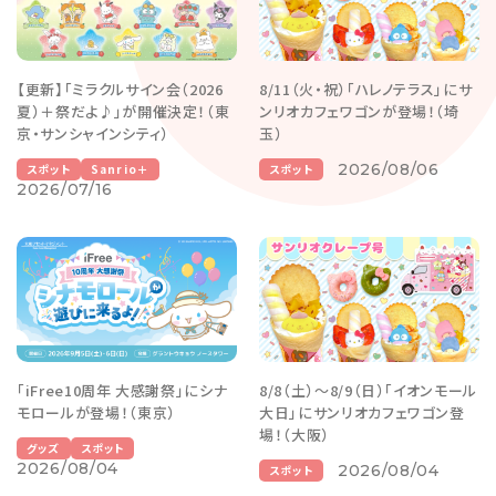
【更新】「ミラクルサイン会（2026
8/11（火・祝）「ハレノテラス」にサ
夏）＋祭だよ♪」が開催決定！（東
ンリオカフェワゴンが登場！（埼
京・サンシャインシティ）
玉）
2026/08/06
スポット
Sanrio＋
スポット
2026/07/16
「iFree10周年 大感謝祭」にシナ
8/8（土）～8/9（日）「イオンモール
モロールが登場！（東京）
大日」にサンリオカフェワゴン登
場！（大阪）
グッズ
スポット
2026/08/04
2026/08/04
スポット