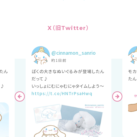
X（旧Twitter）
@cinnamon_sanrio
約1日前
たん
ぼくの大きなぬいぐるみが登場したん
モカ
だって♪
たん
https://t.co/HNTrPsaHwq