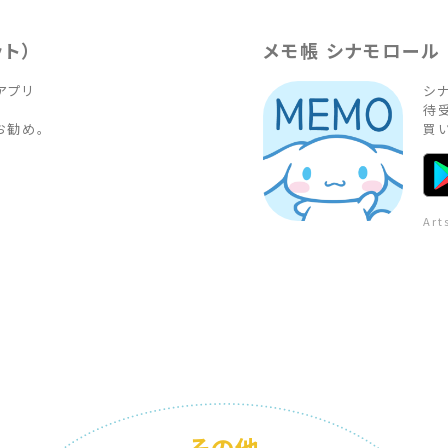
ト）
メモ帳 シナモロール
リ

シナ
待受
お勧め。
買
Art
その他