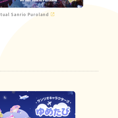
rtual Sanrio Puroland
8Puronicle