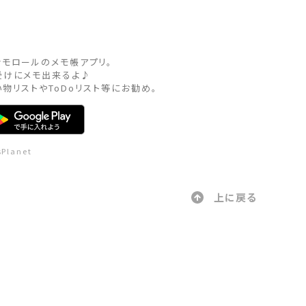
モロールのメモ帳アプリ。

けにメモ出来るよ♪

い物リストやToDoリスト等にお勧め。
sPlanet
上に戻る