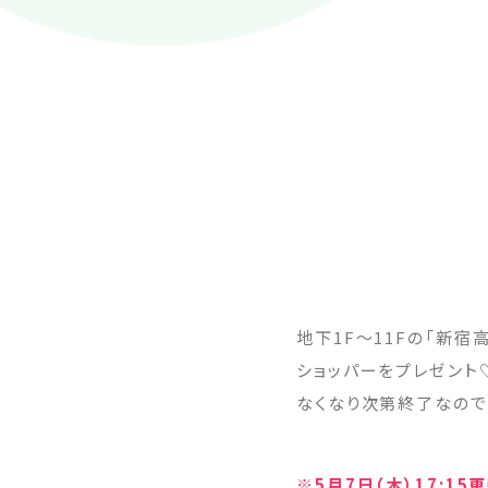
地下1F～11Fの「新宿
ショッパーをプレゼント
なくなり次第終了なので
※5月7日（木）17:15