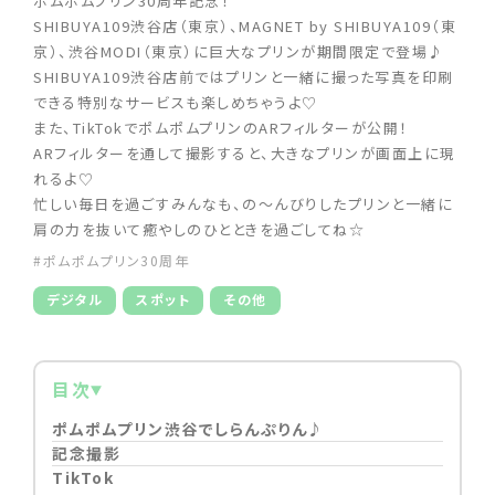
ポムポムプリン30周年記念！
SHIBUYA109渋谷店（東京）、MAGNET by SHIBUYA109（東
京）、渋谷MODI（東京）に巨大なプリンが期間限定で登場♪
SHIBUYA109渋谷店前ではプリンと一緒に撮った写真を印刷
できる特別なサービスも楽しめちゃうよ♡
また、TikTokでポムポムプリンのARフィルターが公開！
ARフィルターを通して撮影すると、大きなプリンが画面上に現
れるよ♡
忙しい毎日を過ごすみんなも、の～んびりしたプリンと一緒に
肩の力を抜いて癒やしのひとときを過ごしてね☆
#ポムポムプリン30周年
デジタル
スポット
その他
目次
ポムポムプリン渋谷でしらんぷりん♪
記念撮影
TikTok