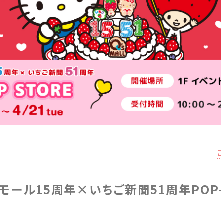
ール15周年×いちご新聞51周年POP-U