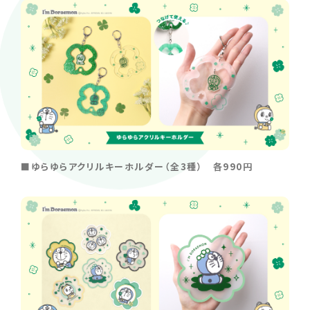
■ゆらゆらアクリルキーホルダー（全3種） 各990円