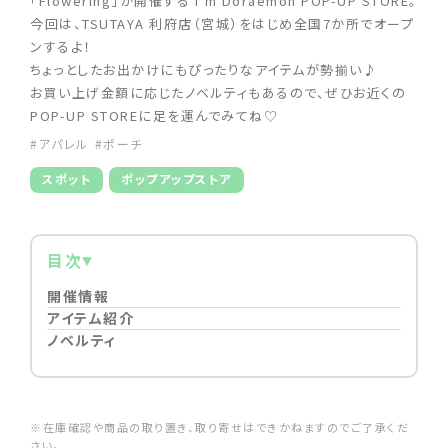
「Flowering」が開催する I'm Doraemon POP-UP STORE。
今回は、TSUTAYA 利府店（宮城）をはじめ全国7か所でオープ
ンするよ！
ちょっとしたお出かけにもぴったりなアイテムが勢揃い♪
お買い上げ金額に応じたノベルティもあるので、ぜひお近くの
POP-UP STOREに足を運んでみてね♡
#アパレル
#ポーチ
スポット
ポップアップストア
目次
開催情報
アイテム紹介
ノベルティ
※在庫確認や商品の取り置き、取り寄せはできかねますのでご了承くだ
さい。