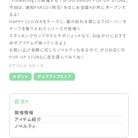
「Flowering」が開催する I'm Doraemon POP-UP STORE。
今回は、浦和PARCO（埼玉）をはじめ全国4か所にオープンす
るよ！
HAPPY CLOVERをテーマに、春の訪れを感じるクローバーモ
チーフを取り入れたシリーズが登場☆
スタッキングカップやマルチポシェットなど、お出かけにおすす
めのアイテムが揃っているよ♪
お買い上げ金額に応じたノベルティもあるので、ぜひお近くの
POP-UP STOREに足を運んでみてね！
#アパレル
#ポーチ
スポット
ポップアップストア
目次
開催情報
アイテム紹介
ノベルティ