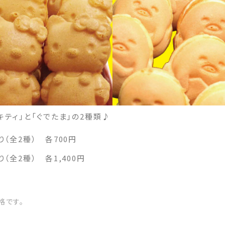
ティ」と「ぐでたま」の2種類♪
り（全2種） 各700円
り（全2種） 各1,400円
格です。