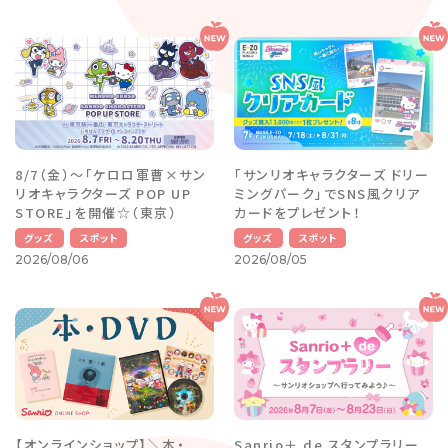
8/7（金）～「ケロロ軍曹×サン
「サンリオキャラクターズ ドリー
リオキャラクターズ POP UP
ミングパーク」でSNS風クリア
STORE」を開催☆（東京）
カードをプレゼント！
グッズ
スポット
グッズ
スポット
2026/08/06
2026/08/05
【オンラインショップ】＼本・
Sanrio＋ de スタンプラリー