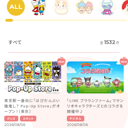
ALL
すべて
1532
全
件
東京駅一番街に「はぴだんぶい
「LINE ブラウンファーム」でサン
誰推し？ Pop-Up Store」がオ
リオキャラクターズとのコラボを
ープン！（東京）
開催中♪
グッズ
スポット
デジタル
2026/08/06
2026/08/06