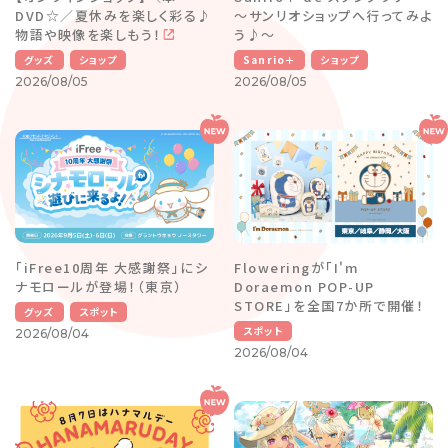
DVD☆／夏休みを楽しく彩る♪
～サンリオショップへ行ってみよ
物語や映像を楽しもう！
う♪～
グッズ
ショップ
Sanrio＋
ショップ
2026/08/05
2026/08/05
「iFree10周年 大感謝祭」にシ
Floweringが「I'm
ナモロールが登場！（東京）
Doraemon POP-UP
STORE」を全国7か所で開催！
グッズ
スポット
スポット
2026/08/04
2026/08/04