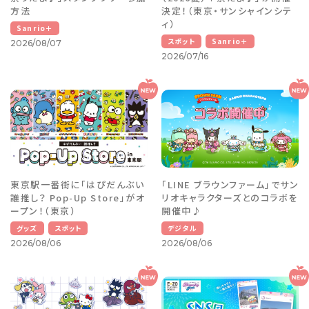
方法
決定！（東京・サンシャインシテ
ィ）
Sanrio＋
スポット
Sanrio＋
2026/08/07
2026/07/16
東京駅一番街に「はぴだんぶい
「LINE ブラウンファーム」でサン
誰推し？ Pop-Up Store」がオ
リオキャラクターズとのコラボを
ープン！（東京）
開催中♪
グッズ
スポット
デジタル
2026/08/06
2026/08/06