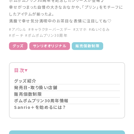
ポムポムプリン30周年を記念したシリーズが登場♪
幸せがつまった自慢の大きなおなかや、「プリン」をモチーフに
したアイテムが揃ったよ。
満腹で幸せ気分満喫中のお茶目な表情に注目してね♡
#アパレル
#キャラクターバースデー
#スマホ
#ぬいぐるみ
#ポーチ
#ポムポムプリン30周年
グッズ
サンリオオリジナル
販売個数制限
目次
グッズ紹介
発売日・取り扱い店舗
販売個数制限
ポムポムプリン30周年情報
Sanrio＋を始めるには？