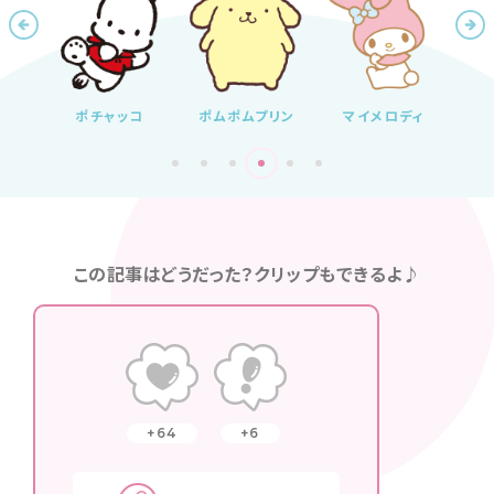
ティ
ポチャッコ
ポムポムプリン
マイメロディ
シ
この記事はどうだった？クリップもできるよ♪
64
6