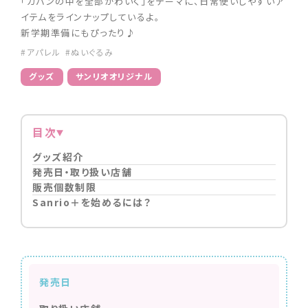
「カバンの中を全部かわいく」をテーマに、日常使いしやすいア
イテムをラインナップしているよ。
新学期準備にもぴったり♪
#アパレル
#ぬいぐるみ
グッズ
サンリオオリジナル
目次
グッズ紹介
発売日・取り扱い店舗
販売個数制限
Sanrio＋を始めるには？
発売日