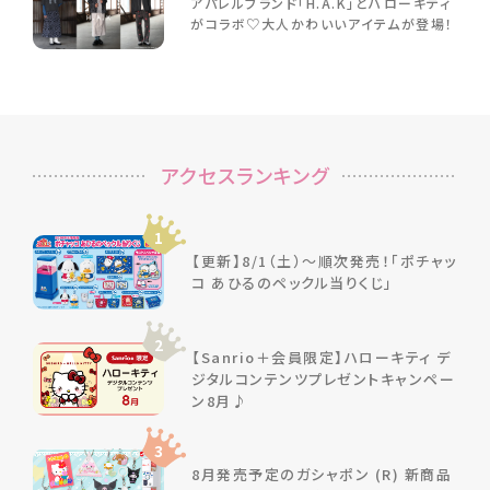
アパレルブランド「H.A.K」とハローキティ
がコラボ♡大人かわいいアイテムが登場！
アクセスランキング
1
【更新】8/1（土）～順次発売！「ポチャッ
コ あひるのペックル当りくじ」
2
【Sanrio＋会員限定】ハローキティ デ
ジタルコンテンツプレゼントキャンペー
ン8月♪
3
8月発売予定のガシャポン (R) 新商品