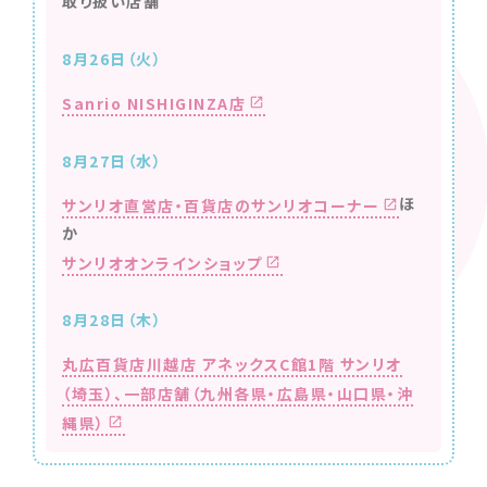
取り扱い店舗
8月26日（火）
Sanrio NISHIGINZA店
8月27日（水）
ほ
サンリオ直営店・百貨店のサンリオコーナー
か
サンリオオンラインショップ
8月28日（木）
丸広百貨店川越店 アネックスC館1階 サンリオ
（埼玉）、
一部店舗（九州各県・広島県・山口県・沖
縄県）