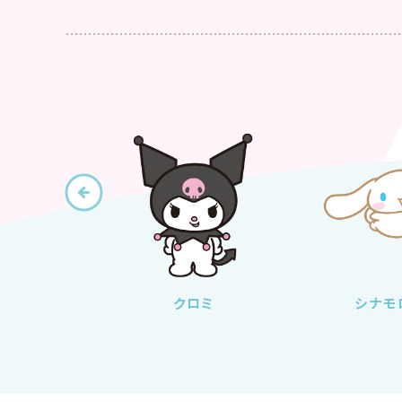
ロディ
クロミ
シナモ