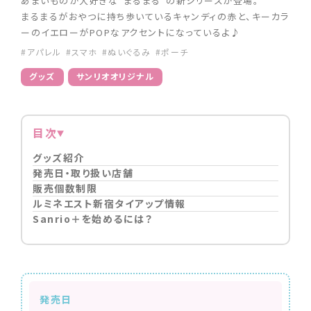
あまいものが大好きな"まるまる"の新シリーズが登場。
まるまるがおやつに持ち歩いているキャンディの赤と、キーカラ
ーのイエローがPOPなアクセントになっているよ♪
#アパレル
#スマホ
#ぬいぐるみ
#ポーチ
グッズ
サンリオオリジナル
目次
グッズ紹介
発売日・取り扱い店舗
販売個数制限
ルミネエスト新宿タイアップ情報
Sanrio＋を始めるには？
発売日