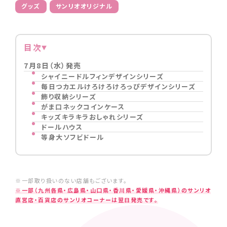
グッズ
サンリオオリジナル
目次
7月8日（水）発売
シャイニードルフィンデザインシリーズ
毎日つカエルけろけろけろっぴデザインシリーズ
飾り収納シリーズ
がま口ネックコインケース
キッズキラキラおしゃれシリーズ
ドールハウス
等身大ソフビドール
※一部取り扱いのない店舗もございます。
※一部（九州各県・広島県・山口県・香川県・愛媛県・沖縄県）のサンリオ
直営店・百貨店のサンリオコーナーは翌日発売です。