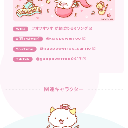
ワオワオワオ がおぱわるぅソング
WEB
@gaopowerroo
X（旧Twitter）
@gaopowerroo_sanrio
YouTube
@gaopowerroo0417
TikTok
関連キャラクター