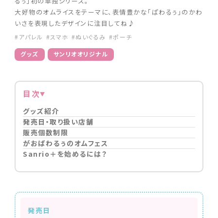
るぅ」初の単独シリーズ。
大好物のオムライスをテーマに、表情豊かな「ぱわるぅ」のかわ
いさを表現したデザインに注目してね♪
#アパレル
#スマホ
#ぬいぐるみ
#ポーチ
グッズ
サンリオオリジナル
目次
グッズ紹介
発売日・取り扱い店舗
販売個数制限
がおぱわるぅのオムフェス
Sanrio＋を始めるには？
発売日